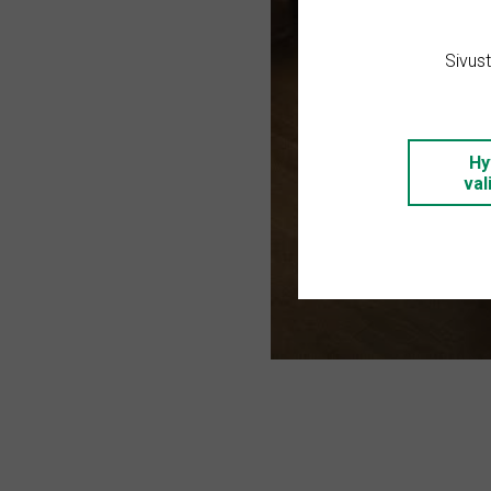
Sivus
Hy
val