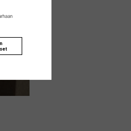
arhaan
än
iset