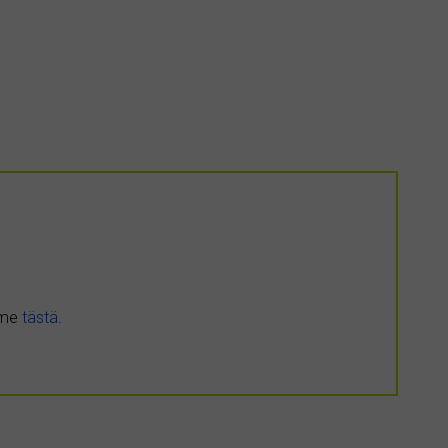
umme
tästä
.