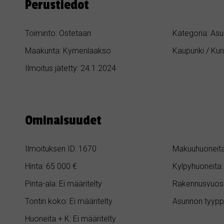
Perustiedot
Toiminto: Ostetaan
Kategoria: Asu
Maakunta: Kymenlaakso
Kaupunki / Ku
Ilmoitus jätetty: 24.1.2024
Ominaisuudet
Ilmoituksen ID: 1670
Makuuhuoneita:
Hinta: 65 000 €
Kylpyhuoneita: 
Pinta-ala: Ei määritelty
Rakennusvuosi:
Tontin koko: Ei määritelty
Asunnon tyyppi
Huoneita + K: Ei määritelty