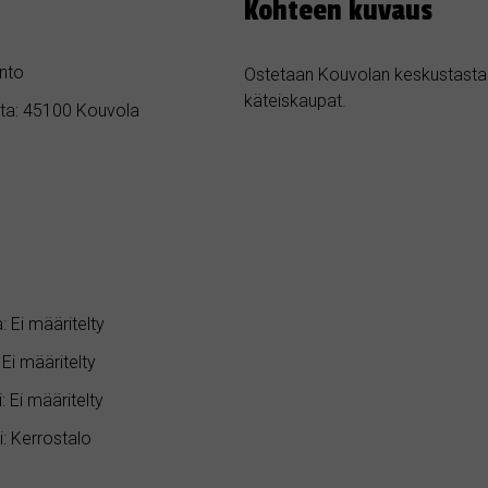
Kohteen kuvaus
nto
Ostetaan Kouvolan keskustasta y
käteiskaupat.
nta: 45100 Kouvola
 Ei määritelty
Ei määritelty
 Ei määritelty
: Kerrostalo