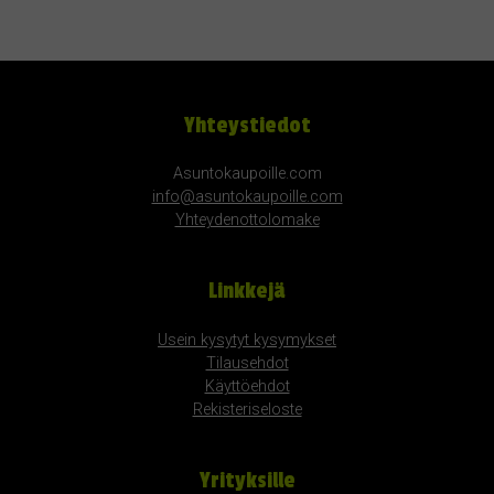
Yhteystiedot
Asuntokaupoille.com
info@asuntokaupoille.com
Yhteydenottolomake
Linkkejä
Usein kysytyt kysymykset
Tilausehdot
Käyttöehdot
Rekisteriseloste
Yrityksille