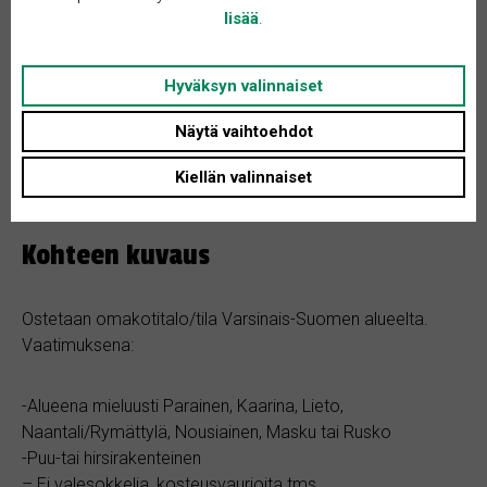
Tontin koko: Ei määritelty
lisää
.
Asunnon tyyppi: Huvila
Huoneita + K: 5
Hyväksyn valinnaiset
Näytä vaihtoehdot
Kiellän valinnaiset
Kohteen kuvaus
Ostetaan omakotitalo/tila Varsinais-Suomen alueelta.
Vaatimuksena:
-Alueena mieluusti Parainen, Kaarina, Lieto,
Naantali/Rymättylä, Nousiainen, Masku tai Rusko
-Puu-tai hirsirakenteinen
– Ei valesokkelia, kosteusvaurioita tms