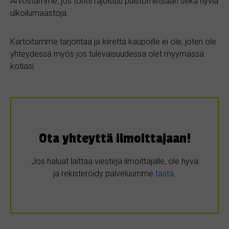
Arvostamme, jos tontti rajoittuu puistometsään sekä hyviä
ulkoilumaastoja.
Kartoitamme tarjontaa ja kiirettä kaupoille ei ole, joten ole
yhteydessä myös jos tulevaisuudessa olet myymässä
kotiasi.
Ota yhteyttä ilmoittajaan!
Jos haluat laittaa viestejä ilmoittajalle, ole hyvä
ja rekisteröidy palveluumme
tästä
.