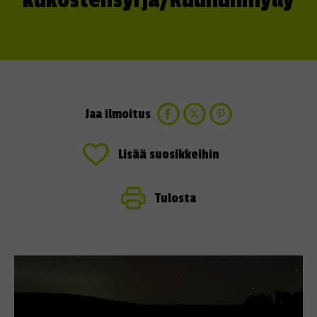
kukostensyrjä/Ruununmylly
Jaa ilmoitus
Lisää suosikkeihin
Tulosta