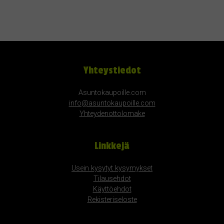
Yhteystiedot
Asuntokaupoille.com
info@asuntokaupoille.com
Yhteydenottolomake
Linkkejä
Usein kysytyt kysymykset
Tilausehdot
Käyttöehdot
Rekisteriseloste