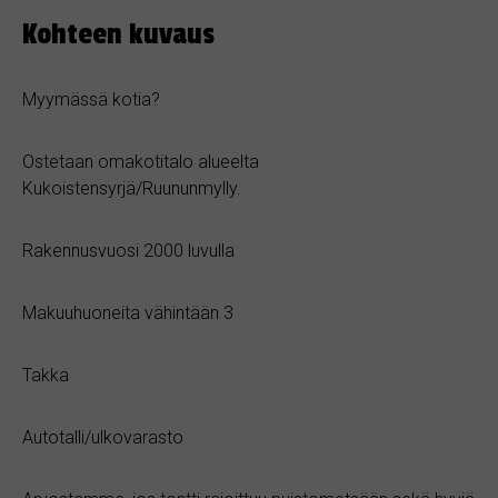
Kohteen kuvaus
Myymässä kotia?
Ostetaan omakotitalo alueelta
Kukoistensyrjä/Ruununmylly.
Rakennusvuosi 2000 luvulla
Makuuhuoneita vähintään 3
Takka
Autotalli/ulkovarasto