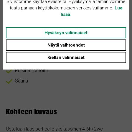
Sivustomme käyttää evästeitä. Hyväksymällä tämän voimme
Rakennusvuosi: 2000
taata parhaan käyttökokemuksen verkkosivuillamme.
Lue
Tontin koko: Ei määritelty
lisää
.
Asunnon tyyppi: Omakotitalo
Hyväksyn valinnaiset
Huoneita + K: 4
Näytä vaihtoehdot
Kiellän valinnaiset
Kodinhoitohuone
Putkiremontoitu
Sauna
Kohteen kuvaus
Ostetaan lapsiperheelle yksitasoinen 4-6h+2wc