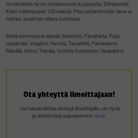
omakotitalo tai iso rivitaloasunto Kuopiosta/ Siilinjärveltä.
Koko minimissään 100 neliötä. Pieni pintaremontin tarve ei
haittaa, sisäilman oltava kunnossa.
Meitä kiinnostavia alueita: Männistö, Päiväranta, Puijo,
Harjamäki, Vesijärvi, Hamula, Taivallahti, Panninniemi,
Räisälä, Ahmo, Toivala, Vuorela, Kumpunen, Haapajärvi.
Ota yhteyttä ilmoittajaan!
Jos haluat laittaa viestejä ilmoittajalle, ole hyvä
ja rekisteröidy palveluumme
tästä
.