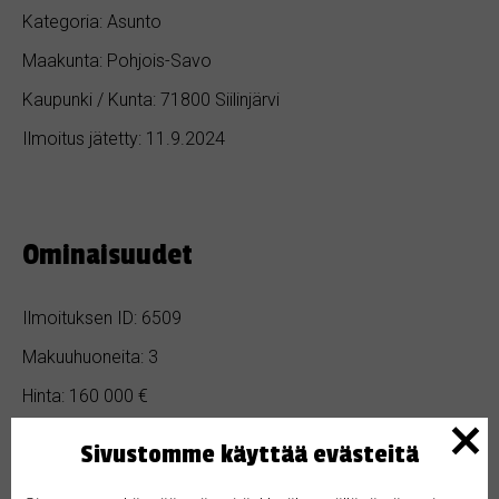
Kategoria: Asunto
Maakunta: Pohjois-Savo
Kaupunki / Kunta: 71800 Siilinjärvi
Ilmoitus jätetty: 11.9.2024
Ominaisuudet
Ilmoituksen ID: 6509
Makuuhuoneita: 3
Hinta: 160 000 €
Kylpyhuoneita: 1
Sivustomme käyttää evästeitä
Pinta-ala: 100 m²