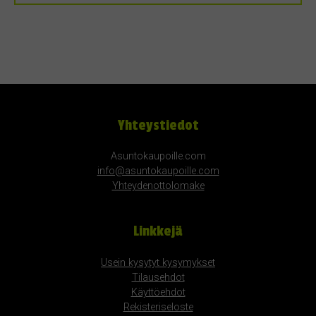
Yhteystiedot
Asuntokaupoille.com
info@asuntokaupoille.com
Yhteydenottolomake
Linkkejä
Usein kysytyt kysymykset
Tilausehdot
Käyttöehdot
Rekisteriseloste