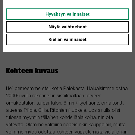
Tontin koko: Ei määritelty
Asunnon tyyppi: Omakotitalo
Hyväksyn valinnaiset
Huoneita + K: 4
Näytä vaihtoehdot
Kiellän valinnaiset
Kohteen kuvaus
Hei, perheemme etsii kotia Palokasta. Haluaisimme ostaa
2000-luvulla rakennetun sisäilmaltaan terveen
omakotitalon, tai paritalon. 3 mh + työhuone, oma tontti,
alueena Piilola, Ollila, Ritoniemi, Jokela. Jos sinulla olisi
tulossa myyntiin tällainen kohde lähiaikoina, niin ota
yhteyttä. Olemme valmiina nopeisiinkin kauppoihin, mutta
voimme myös odottaa kohteen vapautumista vielä jonkin