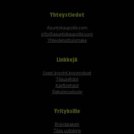
Yhteystiedot
Asuntokaupoille.com
info@asuntokaupoille.com
Yhteydenottolomake
Linkkejä
Usein kysytyt kysymykset
Tilausehdot
Käyttöehdot
Rekisteriseloste
Yrityksille
Brändipaketti
Tilaa uutiskirje