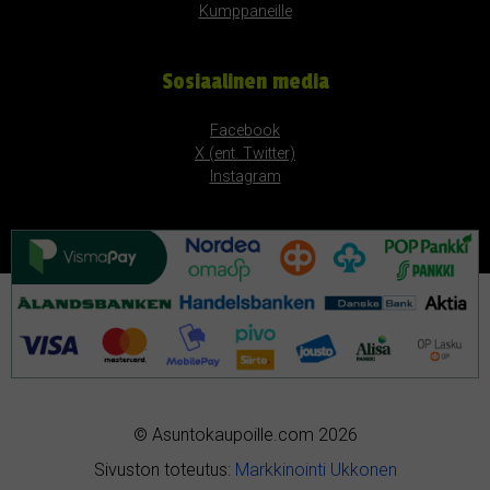
Kumppaneille
Sosiaalinen media
Facebook
X (ent. Twitter)
Instagram
© Asuntokaupoille.com 2026
Sivuston toteutus:
Markkinointi Ukkonen