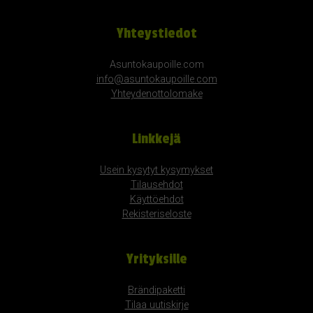
Yhteystiedot
Asuntokaupoille.com
info@asuntokaupoille.com
Yhteydenottolomake
Linkkejä
Usein kysytyt kysymykset
Tilausehdot
Käyttöehdot
Rekisteriseloste
Yrityksille
Brändipaketti
Tilaa uutiskirje