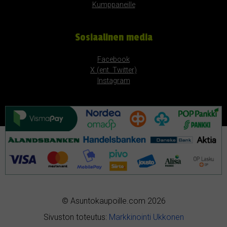
Kumppaneille
Sosiaalinen media
Facebook
X (ent. Twitter)
Instagram
© Asuntokaupoille.com 2026
Sivuston toteutus:
Markkinointi Ukkonen