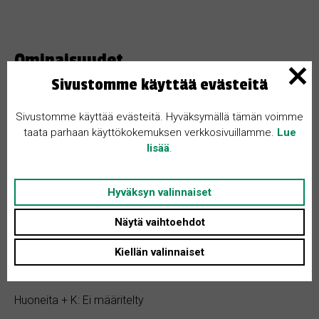
Ominaisuudet
Sivustomme käyttää evästeitä
Ilmoituksen ID: 1583
Sivustomme käyttää evästeitä. Hyväksymällä tämän voimme
Makuuhuoneita: Ei määritelty
taata parhaan käyttökokemuksen verkkosivuillamme.
Lue
lisää
.
Hinta: 1 €
Kylpyhuoneita: Ei määritelty
Hyväksyn valinnaiset
Pinta-ala: Ei määritelty
Näytä vaihtoehdot
Rakennusvuosi: Ei määritelty
Tontin koko: Ei määritelty
Kiellän valinnaiset
Asunnon tyyppi: Omakotitalo
Huoneita + K: Ei määritelty