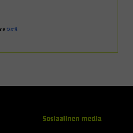
umme
tästä
.
Sosiaalinen media