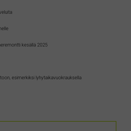
eluita
elle
neremontti kesällä 2025
oon, esimerkiksi lyhytaikavuokrauksella