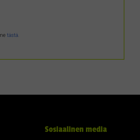
umme
tästä
.
Sosiaalinen media