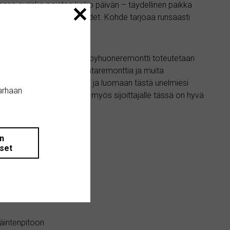
a, jossa aurinko paistaa koko päivän – täydellinen paikka
ä piha-alueen mahdollisuudet. Kohde tarjoaa runsaasti
 eläintenpidolle.
na pieniä ehostuksia, ja kylpyhuoneremontti toteutetaan
on sähkö. Talo vaatii pintaremonttia ja muita
teuttamaan omia ideoitasi ja luomaan tästä unelmiesi
arhaan
en aikaa vuokrattuna, joten myös sijoittajalle tässä on hyvä
än
iset
a)
läintenpitoon