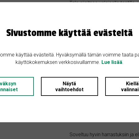
Talo sijaitsee valoisalla tontill
nauttia ulkoilmasta ja hyödyntä
tilaa harrastuksille ja esimerkiksi
: 3
 1
Sivustomme käyttää evästeitä
Kiinteistössä on tehty lähivuosi
: 1970
kesällä 2025. Lämmitysmuotona 
kunnostustöitä, joten pääset to
i: Omakotitalo
tomme käyttää evästeitä. Hyväksymällä tämän voimme taata p
kodin. Lisäksi talo on ollut lyhy
käyttökokemuksen verkkosivuillamme.
Lue lisää
.
mahdollisuus vuokratuottoon.
Keskeiset tiedot:
väksyn
Näytä
Kiell
mitys
innaiset
vaihtoehdot
valinna
Asuinpinta-ala noin 120 m²
Oma, aurinkoinen tontti (alle 1 h
Soveltuu hyvin harrastuksiin ja e