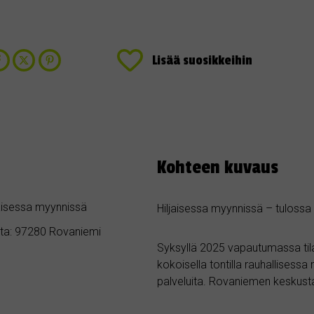
Lisää suosikkeihin
Kohteen kuvaus
jaisessa myynnissä
Hiljaisessa myynnissä – tulossa
nta: 97280 Rovaniemi
Syksyllä 2025 vapautumassa tila
kokoisella tontilla rauhallisess
palveluita. Rovaniemen keskusta