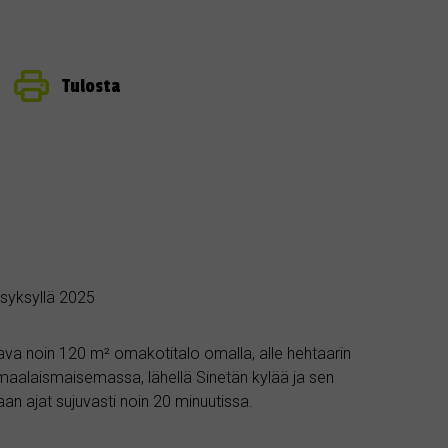
Tulosta
 syksyllä 2025
va noin 120 m² omakotitalo omalla, alle hehtaarin
a maalaismaisemassa, lähellä Sinetän kylää ja sen
an ajat sujuvasti noin 20 minuutissa.