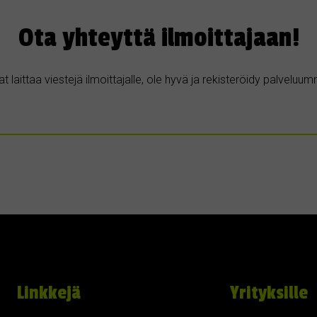
Ota yhteyttä ilmoittajaan!
t laittaa viestejä ilmoittajalle, ole hyvä ja rekisteröidy palvelu
Linkkejä
Yrityksille