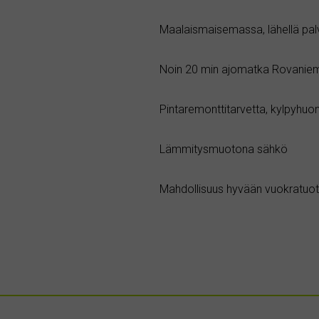
Maalaismaisemassa, lähellä palv
Noin 20 min ajomatka Rovaniem
Pintaremonttitarvetta, kylpyhuo
Lämmitysmuotona sähkö
Mahdollisuus hyvään vuokratuott