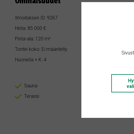
Ominaisuudet
Ilmoituksen ID: 9267
Makuuhuoneita
Hinta: 85 000 €
Kylpyhuoneita:
Pinta-ala: 120 m²
Rakennusvuosi
Tontin koko: Ei määritelty
Asunnon tyypp
Sivus
Huoneita + K: 4
Hy
Sauna
Sähköläm
val
Terassi