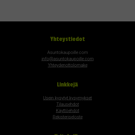
Yhteystiedot
Asuntokaupoille.com
info@asuntokaupoille.com
Yhteydenottolomake
Linkkejä
Usein kysytyt kysymykset
Tilausehdot
Käyttöehdot
Rekisteriseloste