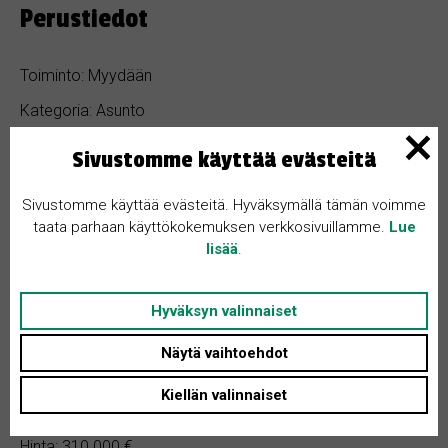
Perustiedot
Toiminto: Myydään
Kategoria: Asunto
Maakunta: Varsinais-Suomi
Sivustomme käyttää evästeitä
Kaupunki / Kunta: 20810 Turku
Sivustomme käyttää evästeitä. Hyväksymällä tämän voimme
Ilmoitus jätetty: 15.4.2024
taata parhaan käyttökokemuksen verkkosivuillamme.
Lue
lisää
.
Hyväksyn valinnaiset
Ominaisuudet
Näytä vaihtoehdot
Ilmoituksen ID: 2290
Kiellän valinnaiset
Makuuhuoneita: 1
Hinta: 310 000 €