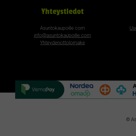
Yhteystiedot
Asuntokaupoille.com
Us
info@asuntokaupoille.com
Yhteydenottolomake
© As