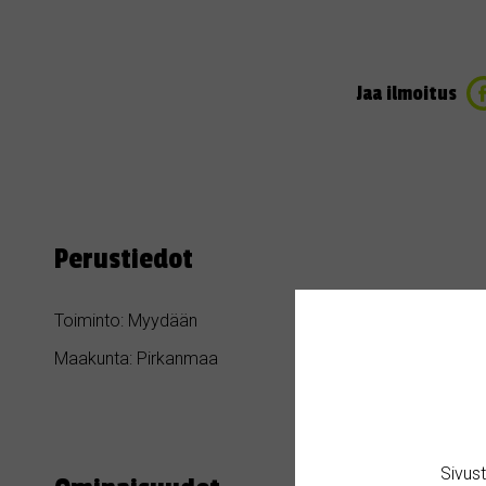
Jaa ilmoitus
Perustiedot
Toiminto: Myydään
Kategoria: Hil
Maakunta: Pirkanmaa
Kaupunki / Ku
Sivus