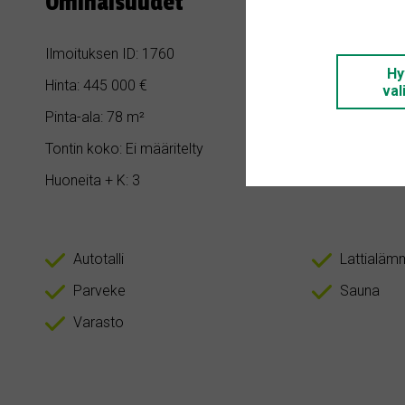
Ominaisuudet
Ilmoituksen ID: 1760
Makuuhuoneita
Hy
Hinta: 445 000 €
Kylpyhuoneita:
val
Pinta-ala: 78 m²
Rakennusvuosi
Tontin koko: Ei määritelty
Asunnon tyyppi
Huoneita + K: 3
Autotalli
Lattialäm
Parveke
Sauna
Varasto