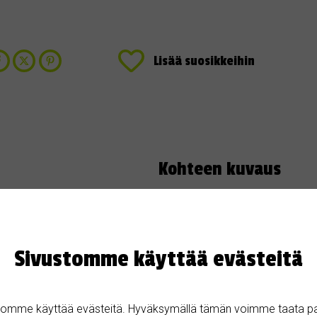
Lisää suosikkeihin
Kohteen kuvaus
jaisessa myynnissä
3h+k+ ikkunallinen sauna, +2wc, 
kerros 6. Keittiö uusittu 2022. 
nta: 33100 Tampere
78m2, autopaikka ja varasto eri
Sivustomme käyttää evästeitä
tomme käyttää evästeitä. Hyväksymällä tämän voimme taata p