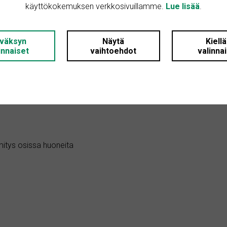
käyttökokemuksen verkkosivuillamme.
Lue lisää
.
: 2
väksyn
Näytä
Kiell
 2
innaiset
vaihtoehdot
valinna
: 2002
: Kerrostalo
mitys osissa huoneita