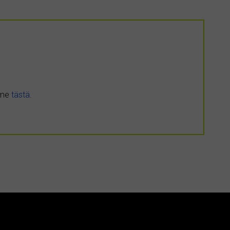
umme
tästä
.