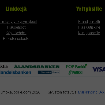
Linkkejä
Yrityksille
ein kysytyt kysymykset
Brändipaketti
Tilausehdot
Tilaa uutiskirje
Käyttöehdot
Kumppaneille
Rekisteriseloste
untokaupoille.com 2026
Sivuston toteutus:
Markkinointi Uk