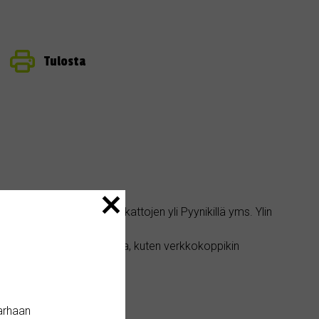
Tulosta
isohko parveke, näkymä kattojen yli Pyynikillä yms. Ylin
Asunnon kunto hyvä.
llisosakkeelka alakerrassa, kuten verkkokoppikin
arhaan