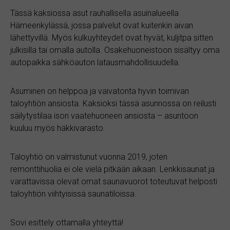
Tässä kaksiossa asut rauhallisella asuinalueella
Hämeenkylässä, jossa palvelut ovat kuitenkin aivan
lähettyvillä. Myös kulkuyhteydet ovat hyvät, kuljitpa sitten
julkisilla tai omalla autolla. Osakehuoneistoon sisältyy oma
autopaikka sähköauton latausmahdollisuudella.
Asuminen on helppoa ja vaivatonta hyvin toimivan
taloyhtiön ansiosta. Kaksioksi tässä asunnossa on reilusti
säilytystilaa ison vaatehuoneen ansiosta – asuntoon
kuuluu myös häkkivarasto.
Taloyhtiö on valmistunut vuonna 2019, joten
remonttihuolia ei ole vielä pitkään aikaan. Lenkkisaunat ja
varattavissa olevat omat saunavuorot toteutuvat helposti
taloyhtiön viihtyisissä saunatiloissa.
Sovi esittely ottamalla yhteyttä!