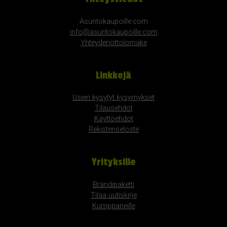
Asuntokaupoille.com
info@asuntokaupoille.com
Yhteydenottolomake
Linkkejä
Usein kysytyt kysymykset
Tilausehdot
Käyttöehdot
Rekisteriseloste
Yrityksille
Brändipaketti
Tilaa uutiskirje
Kumppaneille