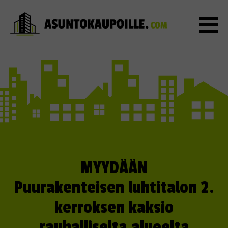
MYYDÄÄN
Puurakenteisen luhtitalon 2.
kerroksen kaksio
rauhalliselta alueelta