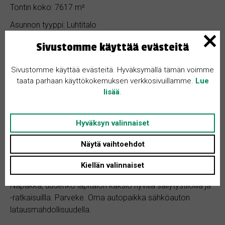
Tontin koko: 7617 m²
Asunnon tyyppi: Luhtitalo
Huoneita + K: 2
Sivustomme käyttää evästeitä
Sivustomme käyttää evästeitä. Hyväksymällä tämän voimme
taata parhaan käyttökokemuksen verkkosivuillamme.
Lue
Lattialämmitys osissa huoneita
lisää
.
Parveke
Hyväksyn valinnaiset
Näytä vaihtoehdot
Kohteen kuvaus
Kiellän valinnaiset
Napakka, uudehko läpitalon kaksio hyvillä säilytystiloilla ja
-ratkaisuillla. Parveke. Oma autopaikka sähköauton
latausmahdollisuudella.