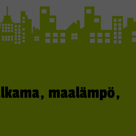
valkama, maalämpö,