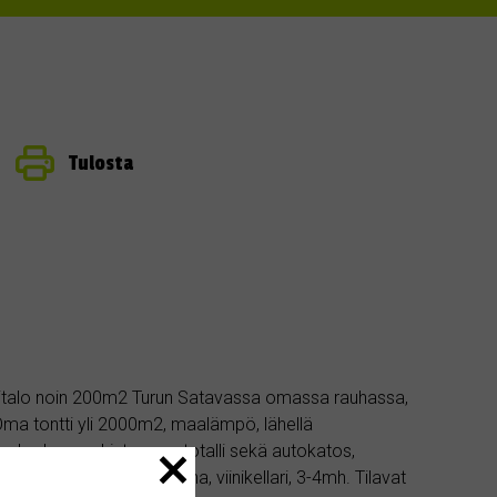
Tulosta
italo noin 200m2 Turun Satavassa omassa rauhassa,
Oma tontti yli 2000m2, maalämpö, lähellä
uluu kauppahintaan, autotalli sekä autokatos,
auna, sisällä sähkösauna, viinikellari, 3-4mh. Tilavat