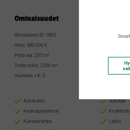
Ominaisuudet
Ilmoituksen ID: 1863
Makuuhuoneita
Sivus
Hinta: 380 000 €
Kylpyhuoneita:
Pinta-ala: 233 m²
Rakennusvuosi
Hy
Tontin koko: 2200 m²
Asunnon tyypp
val
Huoneita + K: 5
Autokatos
Autotalli
Keskuspölynimuri
Kodinhoit
Kuivausrumpu
Laituri