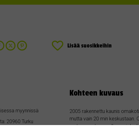
Lisää suosikkeihin
Kohteen kuvaus
jaisessa myynnissä
2005 rakennettu kaunis omakot
mutta vain 20 min keskustaan. 
ta: 20960 Turku
rantaosuus/venevalkama joka ku
sähköauton lataus *2, ulkona puus