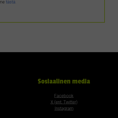
umme
tästä
.
Sosiaalinen media
Facebook
X (ent. Twitter)
Instagram