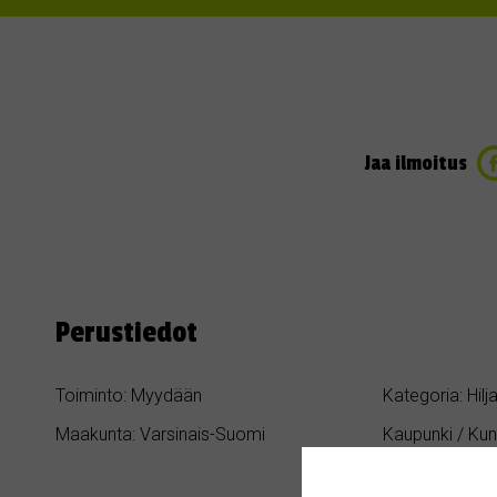
Jaa ilmoitus
Perustiedot
Toiminto: Myydään
Kategoria: Hil
Maakunta: Varsinais-Suomi
Kaupunki / Kun