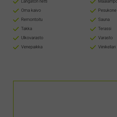
Langaton netti
Maalämp
Oma kaivo
Pesukone
Remontoitu
Sauna
Takka
Terassi
Ulkovarasto
Varasto
Venepaikka
Viinikellari