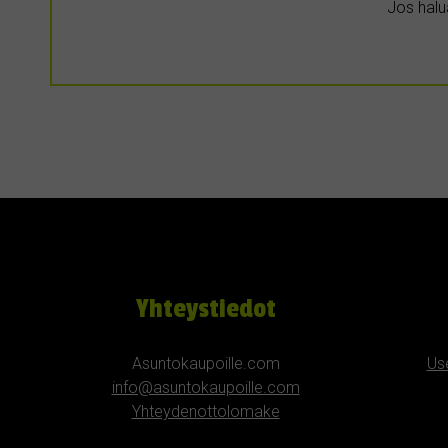
Jos halua
Yhteystiedot
Asuntokaupoille.com
Us
info@asuntokaupoille.com
Yhteydenottolomake