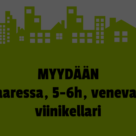
MYYDÄÄN
aaressa, 5-6h, vene
viinikellari