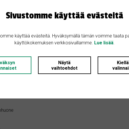
säilytystilat. Helppohoitoinen pih
Sivustomme käyttää evästeitä
20 min keskustaan, arvostetut ko
Kuntokartoitettu, hyväkuntoinen 
: 3
tomme käyttää evästeitä. Hyväksymällä tämän voimme taata p
(arvioitu 2024 +10%).
käyttökokemuksen verkkosivuillamme.
Lue lisää
.
 2
: 2003
väksyn
Näytä
Kiell
i: Omakotitalo
innaiset
vaihtoehdot
valinna
ohuone