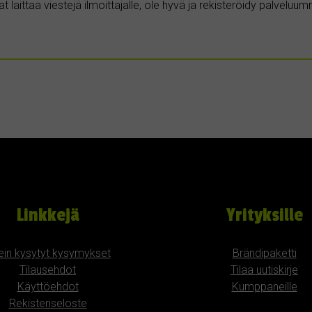
t laittaa viestejä ilmoittajalle, ole hyvä ja rekisteröidy palvelu
Linkkejä
Yrityksille
ein kysytyt kysymykset
Brändipaketti
Tilausehdot
Tilaa uutiskirje
Käyttöehdot
Kumppaneille
Rekisteriseloste