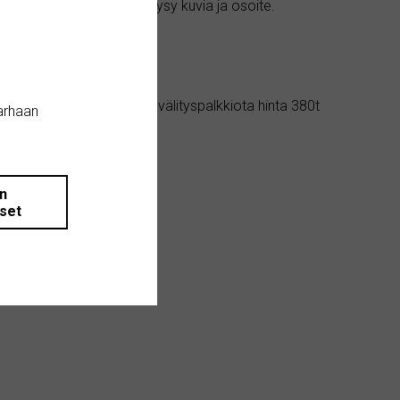
a ja edulliset asuinkulut. Kysy kuvia ja osoite.
ulut ja päiväkodit.
muuttovalmis talo. Ilman välityspalkkiota hinta 380t
arhaan
än
iset