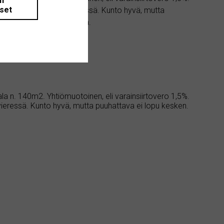
än
iset
ntti 745m2 puiston vieressä. Kunto hyvä, mutta
 pitkään samalla perheellä.
la n. 140m2. Yhtiömuotoinen, eli varainsiirtovero 1,5%.
ieressä. Kunto hyvä, mutta puuhattava ei lopu kesken.