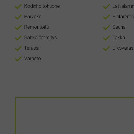
Kodinhoitohuone
Lattialäm
Parveke
Pintaremo
Remontoitu
Sauna
Sähkölämmitys
Takka
Terassi
Ulkovaras
Varasto