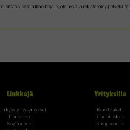
t laittaa viestejä ilmoittajalle, ole hyvä ja rekisteröidy palvelu
Linkkejä
Yrityksille
ein kysytyt kysymykset
Brändipaketti
Tilausehdot
Tilaa uutiskirje
Käyttöehdot
Kumppaneille