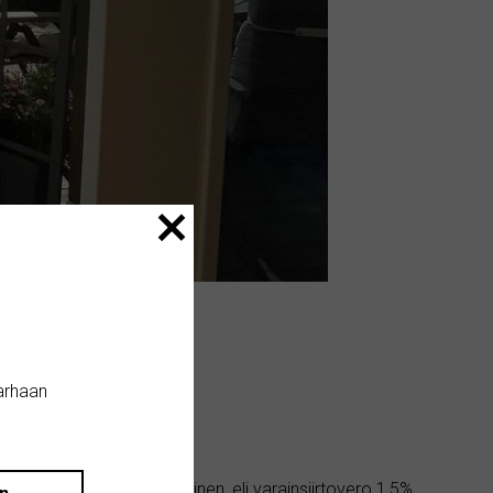
arhaan
la n. 140m2. Yhtiömuotoinen, eli varainsiirtovero 1,5%.