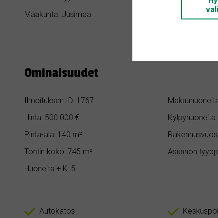
Hy
val
Maakunta: Uusimaa
Kaupunki / Kun
Ominaisuudet
Ilmoituksen ID: 1767
Makuuhuoneita
Hinta: 500 000 €
Kylpyhuoneita:
Pinta-ala: 140 m²
Rakennusvuosi
Tontin koko: 745 m²
Asunnon tyypp
Huoneita + K: 5
Autokatos
Keskuspöl