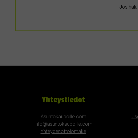
Jos halua
Yhteystiedot
Asuntokaupoille.com
Us
info@asuntokaupoille.com
Yhteydenottolomake