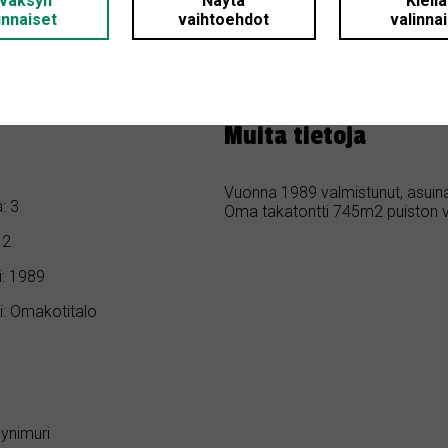
väksyn
Näytä
Kiell
innaiset
vaihtoehdot
valinna
Ainoa talo yhtiössä. Oma takato
ta: 00430 Helsinki
puuhattava ei lopu kesken. Ollut
Muita tietoja
Vuonna 1989 valmistunut, asuina
: 3
Oma takatontti 745m2 puiston v
 2
: 1989
i: Omakotitalo
ynimuri