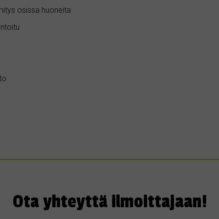
mitys osissa huoneita
ntoitu
to
Ota yhteyttä ilmoittajaan!