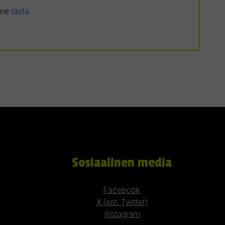
umme
tästä
.
Sosiaalinen media
Facebook
X (ent. Twitter)
Instagram