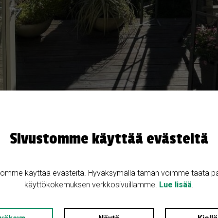
Sivustomme käyttää evästeitä
tomme käyttää evästeitä. Hyväksymällä tämän voimme taata p
käyttökokemuksen verkkosivuillamme.
Lue lisää
.
Kohteen kuvaus
jaisessa myynnissä
Vuonna 1989 valmistunut, asuina