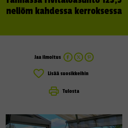
rannassa rivitaloasunto 123,5
neliöm kahdessa kerroksessa
Jaa ilmoitus
Lisää suosikkeihin
Tulosta