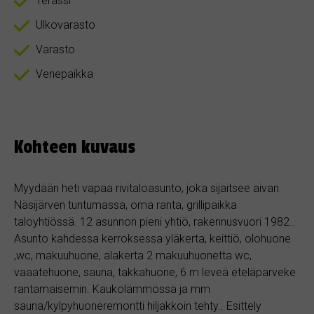
Terassi
Ulkovarasto
Varasto
Venepaikka
Kohteen kuvaus
Myydään heti vapaa rivitaloasunto, joka sijaitsee aivan
Näsijärven tuntumassa, oma ranta, grillipaikka
taloyhtiössä. 12 asunnon pieni yhtiö, rakennusvuori 1982..
Asunto kahdessa kerroksessa yläkerta, keittiö, olohuone
,wc, makuuhuone, alakerta 2 makuuhuonetta wc,
vaaatehuone, sauna, takkahuone, 6 m leveä eteläparveke
rantamaisemin. Kaukolämmössä ja mm
sauna/kylpyhuoneremontti hiljakkoin tehty.. Esittely