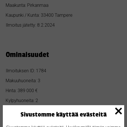
Maakunta: Pirkanmaa
Kaupunki / Kunta: 33400 Tampere
Ilmoitus jätetty: 8.2.2024
Ominaisuudet
Ilmoituksen ID: 1784
Makuuhuoneita: 3
Hinta: 389 000 €
Kylpyhuoneita: 2
Pinta-ala: 124 m²
Sivustomme käyttää evästeitä
Rakennusvuosi: 1982