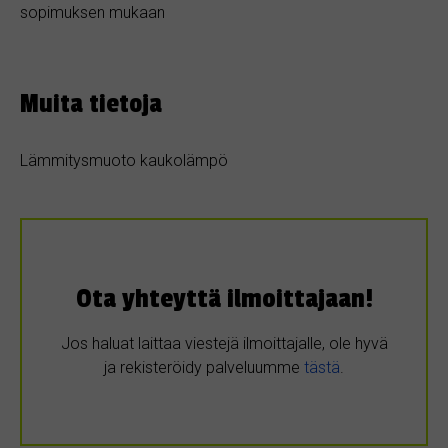
sopimuksen mukaan
Muita tietoja
Lämmitysmuoto kaukolämpö
Ota yhteyttä ilmoittajaan!
Jos haluat laittaa viestejä ilmoittajalle, ole hyvä
ja rekisteröidy palveluumme
tästä
.