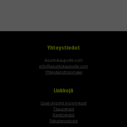
Yhteystiedot
Asuntokaupoille.com
info@asuntokaupoille.com
Yhteydenottolomake
Linkkejä
Usein kysytyt kysymykset
Tilausehdot
Käyttöehdot
Rekisteriseloste