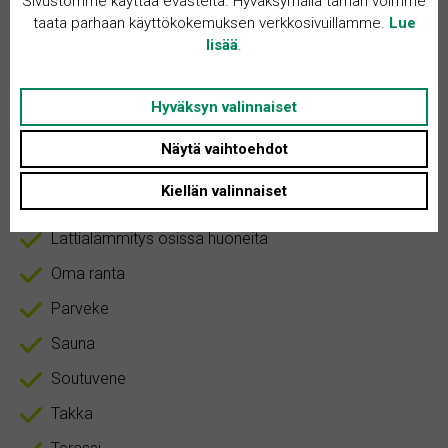
Sivustomme käyttää evästeitä. Hyväksymällä tämän voimme
Tontin koko: 1000 m²
taata parhaan käyttökokemuksen verkkosivuillamme.
Lue
lisää
.
Asunnon tyyppi: Rivitalo
Huoneita + K: 4
Hyväksyn valinnaiset
Näytä vaihtoehdot
Järvinäköala
Kiellän valinnaiset
Laituri
Lattialämmitys osissa huoneita
Oma ranta
Parveke
Sauna
Soutuvene
Takka