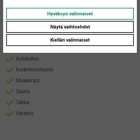
Tontin koko: Ei määritelty
Hyväksyn valinnaiset
Asunnon tyyppi: Omakotitalo
Näytä vaihtoehdot
Huoneita + K: 6
Kiellän valinnaiset
Autokatos
Kodinhoitohuone
Maalämpö
Sauna
Takka
Varasto