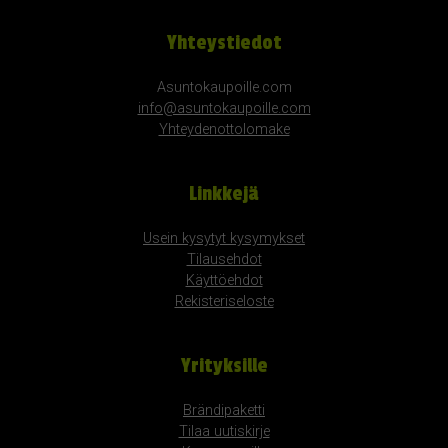
Yhteystiedot
Asuntokaupoille.com
info@asuntokaupoille.com
Yhteydenottolomake
Linkkejä
Usein kysytyt kysymykset
Tilausehdot
Käyttöehdot
Rekisteriseloste
Yrityksille
Brändipaketti
Tilaa uutiskirje