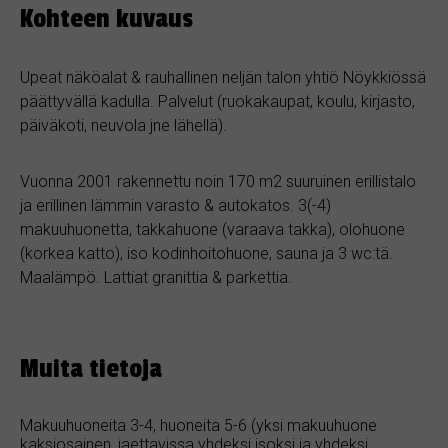
Kohteen kuvaus
Upeat näköalat & rauhallinen neljän talon yhtiö Nöykkiössä
päättyvällä kadulla. Palvelut (ruokakaupat, koulu, kirjasto,
päiväkoti, neuvola jne lähellä).
Vuonna 2001 rakennettu noin 170 m2 suuruinen erillistalo
ja erillinen lämmin varasto & autokatos. 3(-4)
makuuhuonetta, takkahuone (varaava takka), olohuone
(korkea katto), iso kodinhoitohuone, sauna ja 3 wc:tä.
Maalämpö. Lattiat granittia & parkettia.
Muita tietoja
Makuuhuoneita 3-4, huoneita 5-6 (yksi makuuhuone
kaksiosainen, jaettavissa yhdeksi isoksi ja yhdeksi