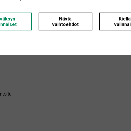
erillinen wc ja kylpyhuone
: 2
väksyn
Näytä
Kiell
innaiset
vaihtoehdot
valinna
 1
: 1966
: Kerrostalo
ntoitu