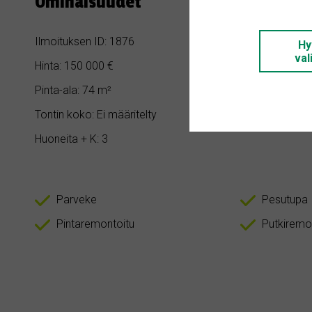
Ominaisuudet
Ilmoituksen ID: 1876
Makuuhuoneita
Hy
val
Hinta: 150 000 €
Kylpyhuoneita:
Pinta-ala: 74 m²
Rakennusvuosi
Tontin koko: Ei määritelty
Asunnon tyyppi
Huoneita + K: 3
Parveke
Pesutupa
Pintaremontoitu
Putkiremo