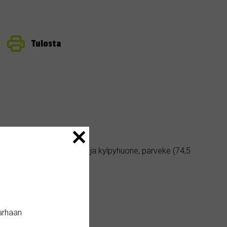
Tulosta
seva 3 h + k + erillinen wc ja kylpyhuone, parveke (74,5
alosta.
een, ei sisälly hintaan.
arhaan