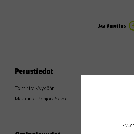
Jaa ilmoitus
Perustiedot
Toiminto: Myydään
Kategoria: Hil
Maakunta: Pohjois-Savo
Kaupunki / Ku
Sivus