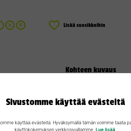
Lisää suosikkeihin
Kohteen kuvaus
jaisessa myynnissä
Myytävänä hyvällä paikalla sijait
m2) LVIS-remontoidusta kerrost
nta: 70200 Kuopio
Sivustomme käyttää evästeitä
Autohallipaikka ostettavissa eriks
tomme käyttää evästeitä. Hyväksymällä tämän voimme taata p
Muita tietoja
käyttökokemuksen verkkosivuillamme.
Lue lisää
.