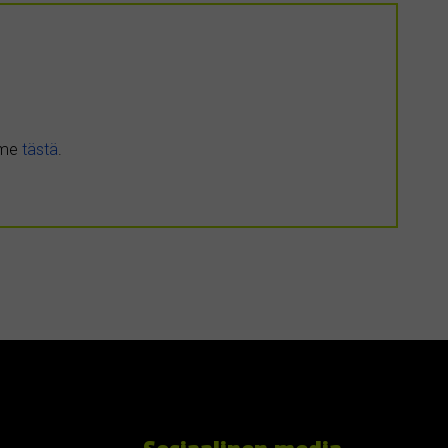
umme
tästä
.