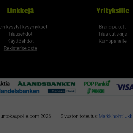
Linkkejä
Yrityksille
ein kysytyt kysymykset
Brändipaketti
Tilausehdot
Tilaa uutiskirje
Käyttöehdot
Kumppaneille
Rekisteriseloste
untokaupoille.com 2026
Sivuston toteutus:
Markkinointi Uk