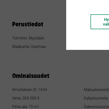
Hy
Perustiedot
val
Toiminto: Myydään
Kategoria: Hil
Maakunta: Uusimaa
Kaupunki / Ku
Ominaisuudet
Ilmoituksen ID: 1634
Makuuhuoneita
Hinta: 269 000 €
Kylpyhuoneita:
Pinta-ala: 75 m²
Rakennusvuosi