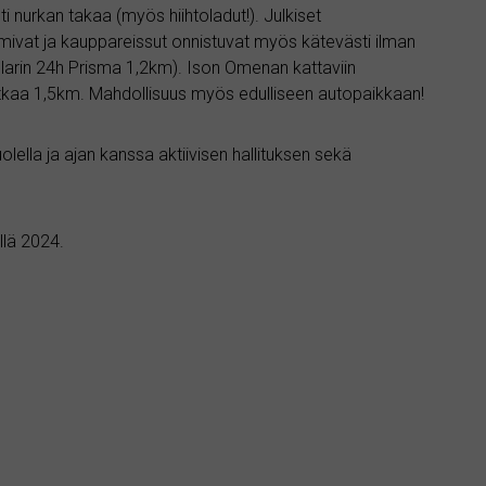
i nurkan takaa (myös hiihtoladut!). Julkiset
oimivat ja kauppareissut onnistuvat myös kätevästi ilman
larin 24h Prisma 1,2km). Ison Omenan kattaviin
atkaa 1,5km. Mahdollisuus myös edulliseen autopaikkaan!
olella ja ajan kanssa aktiivisen hallituksen sekä
llä 2024.