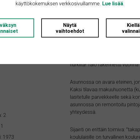
käyttökokemuksen verkkosivuillamme.
Lue lisää
.
väksyn
Näytä
Kiell
Kohteen kuvaus
innaiset
vaihtoehdot
valinna
jaisessa myynnissä
Alustavien suunnitelmien mukaan
putkiremontoitu, siistikuntoine
nta: 02210 Espoo
nurkilta! Talo rakennettu vuonna
Asunnossa on avara eteinen, jo
Kaksi tilavaa makuuhuonetta (kuv
lasitetulle parvekkeelle sekä k
asunnossa on remontoitu pintoja
yhteydessä.
: 2
 1
Sijainti on erittäin toimiva: ”tak
: 1973
koululaisille on turvallinen koul