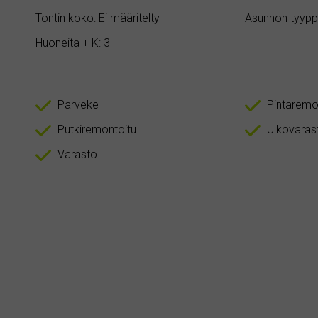
Tontin koko: Ei määritelty
Asunnon tyyppi
Huoneita + K: 3
Parveke
Pintaremo
Putkiremontoitu
Ulkovaras
Varasto