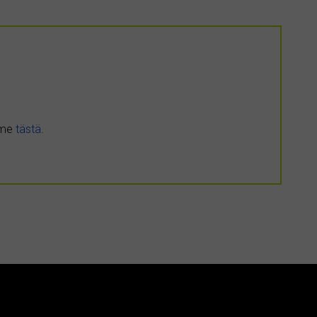
umme
tästä
.