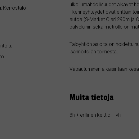
ulkoilumahdollisuudet alkavat het
: Kerrostalo
liikenneyhteydet ovat erittäin t
autoa (S-Market Olari 290m ja O
palveluihin sekä metrolle on m
Taloyhtiön asioita on hoidettu hu
ntoitu
isännöitsijän toimesta.
to
Vapautuminen aikaisintaan kesä
Muita tietoja
3h + erillinen keittiö + vh