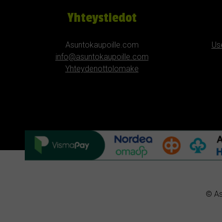
Yhteystiedot
Asuntokaupoille.com
Us
info@asuntokaupoille.com
Yhteydenottolomake
© As