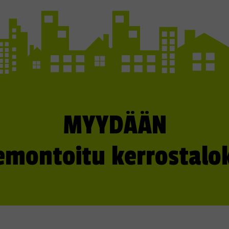
MYYDÄÄN
emontoitu kerrostalok