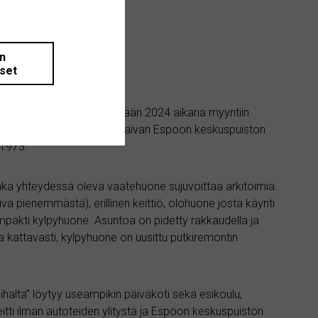
än
iset
 Olarista tulossa alkukevään 2024 aikana myyntiin
n 75,5m2 kerrostalokolmio aivan Espoon keskuspuiston
 1973.
nka yhteydessä oleva vaatehuone sujuvoittaa arkitoimia.
a pienemmästä), erillinen keittiö, olohuone josta käynti
ompakti kylpyhuone. Asuntoa on pidetty rakkaudella ja
 kattavasti, kylpyhuone on uusittu putkiremontin
apihalta” löytyy useampikin päiväkoti sekä esikoulu,
ureitti ilman autoteiden ylitystä ja Espoon keskuspuiston