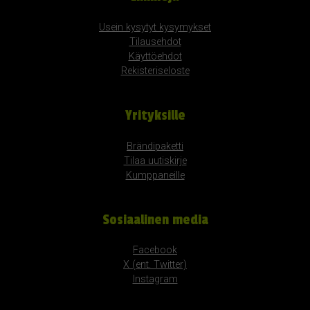
Usein kysytyt kysymykset
Tilausehdot
Käyttöehdot
Rekisteriseloste
Yrityksille
Brändipaketti
Tilaa uutiskirje
Kumppaneille
Sosiaalinen media
Facebook
X (ent. Twitter)
Instagram