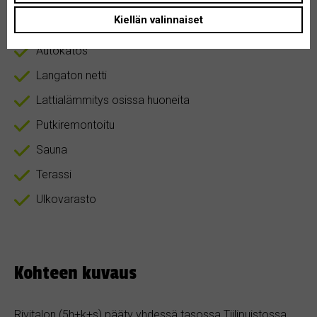
Kiellän valinnaiset
Autokatos
Langaton netti
Lattialämmitys osissa huoneita
Putkiremontoitu
Sauna
Terassi
Ulkovarasto
Kohteen kuvaus
Rivitalon (5h+k+s) pääty yhdessä tasossa Tiilipuistossa.