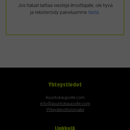
Jos haluat laittaa viestejä ilmoittajalle, ole hyvä
ja rekisteröidy palveluumme
tästä
.
Yhteystiedot
Asuntokaupoille.com
info@asuntokaupoille.com
Yhteydenottolomake
Linkkejä