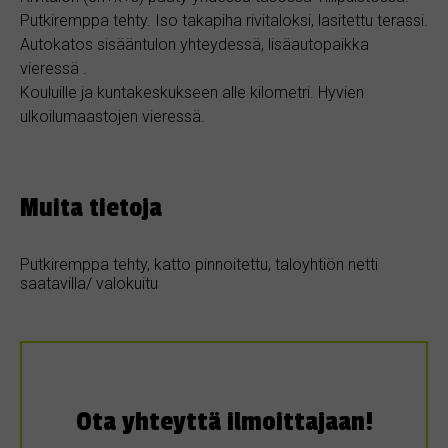
Putkiremppa tehty. Iso takapiha rivitaloksi, lasitettu terassi.
Autokatos sisääntulon yhteydessä, lisäautopaikka
vieressä .
Kouluille ja kuntakeskukseen alle kilometri. Hyvien
ulkoilumaastojen vieressä.
Muita tietoja
Putkiremppa tehty, katto pinnoitettu, taloyhtiön netti
saatavilla/ valokuitu
Ota yhteyttä ilmoittajaan!