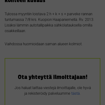
Kohteen kuvaus
Tulossa myyntiin loistava 2 h + k + s + parveke rannan
tuntumassa 7/8 krs. Kuopion Haapaniemellä. Rv. 2013.
Lisäksi lämmin autotallipaikka sähkölatauksella omilla
osakkeillaan.
Vaihdossa huomioidaan saman alueen kolmiot.
Ota yhteyttä ilmoittajaan!
Jos haluat laittaa viestejä ilmoittajalle, ole hyvä
ja rekisteröidy palveluumme
tästä
.