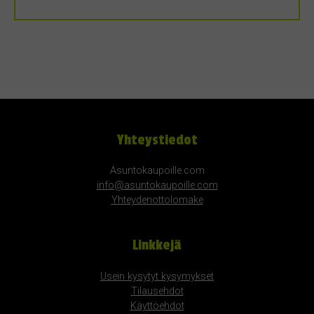
Yhteystiedot
Asuntokaupoille.com
info@asuntokaupoille.com
Yhteydenottolomake
Linkkejä
Usein kysytyt kysymykset
Tilausehdot
Käyttöehdot