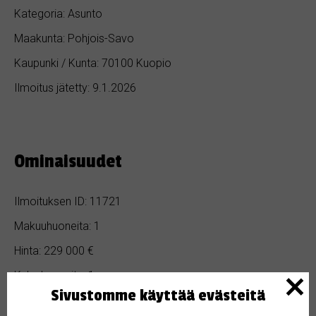
Kategoria: Asunto
Maakunta: Pohjois-Savo
Kaupunki / Kunta: 70100 Kuopio
Ilmoitus jätetty: 9.1.2026
Ominaisuudet
Ilmoituksen ID: 11721
Makuuhuoneita: 1
Hinta: 229 000 €
Kylpyhuoneita: 1
Sivustomme käyttää evästeitä
Pinta-ala: 53 m²