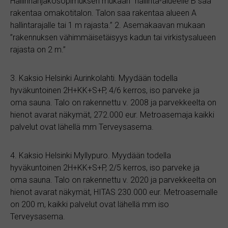
Hallinnanjakosopimuksen mukaan ”hallinta-alueelle B saa
rakentaa omakotitalon. Talon saa rakentaa alueen A
hallintarajalle tai 1 m rajasta.” 2. Asemakaavan mukaan
”rakennuksen vähimmäisetäisyys kadun tai virkistysalueen
rajasta on 2 m.”
3. Kaksio Helsinki Aurinkolahti. Myydään todella
hyväkuntoinen 2H+KK+S+P, 4/6 kerros, iso parveke ja
oma sauna. Talo on rakennettu v. 2008 ja parvekkeelta on
hienot avarat näkymät, 272.000 eur. Metroasemaja kaikki
palvelut ovat lähellä mm Terveysasema.
4. Kaksio Helsinki Myllypuro. Myydään todella
hyväkuntoinen 2H+KK+S+P, 2/5 kerros, iso parveke ja
oma sauna. Talo on rakennettu v. 2020 ja parvekkeelta on
hienot avarat näkymät, HITAS 230.000 eur. Metroasemalle
on 200 m, kaikki palvelut ovat lähellä mm iso
Terveysasema.