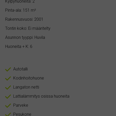
Kylpyhuoneita: 2
Pinta-ala: 151 m²
Rakennusvuosi: 2001
Tontin koko: Ei määritelty
Asunnon tyyppi: Huvila
Huoneita + K: 6
Autotalli
Kodinhoitohuone
Langaton netti
Lattialämmitys osissa huoneita
Parveke
Pesukone