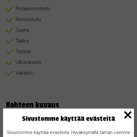
Pintaremontoitu
Remontoitu
Sauna
Takka
Terassi
Ulkovarasto
Varasto
Kohteen kuvaus
Sivustomme käyttää evästeitä
Myydään asunnot ja omakotitalotontti Helsingissä.
KAUPPAKIRJA JA KAUPAT HOIDETAAN
Sivustomme käyttää evästeitä. Hyväksymällä tämän voimme