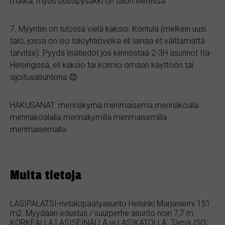
matka, myös bussipysäkki on talon vieressä.
7. Myyntiin on tulossa vielä kaksio: Kontula (melkein uusi
talo, jossa on iso taloyhtiövelka eli lainaa et välttämättä
tarvitse). Pyydä lisätiedot jos kiinnostaa 2-3H asunnot Itä-
Helsingissä, eli kaksio tai kolmio omaan käyttöön tai
sijoitusasuntona 😊
HAKUSANAT: merinäkymä merimaisema merinäköala
merinäköalalla merinäkymillä merimaisemilla
merimaisemalla
Muita tietoja
LASIPALATSI-rivitalopäätyasunto Helsinki Marjaniemi 151
m2. Myydään edustus / suurperhe asunto noin 7,7 m
KORKEALLA LASISEINÄLLÄ ja LASIKATOLLA. Tämä ISO