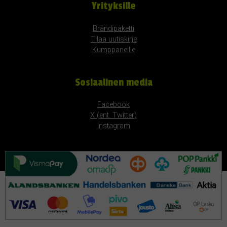
Yrityksille
Brändipaketti
Tilaa uutiskirje
Kumppaneille
Sosiaalinen media
Facebook
X (ent. Twitter)
Instagram