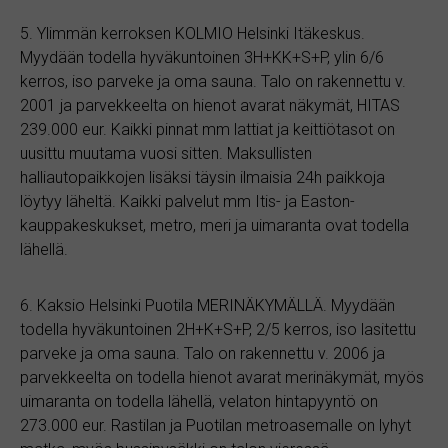
5. Ylimmän kerroksen KOLMIO Helsinki Itäkeskus.
Myydään todella hyväkuntoinen 3H+KK+S+P, ylin 6/6
kerros, iso parveke ja oma sauna. Talo on rakennettu v.
2001 ja parvekkeelta on hienot avarat näkymät, HITAS
239.000 eur. Kaikki pinnat mm lattiat ja keittiötasot on
uusittu muutama vuosi sitten. Maksullisten
halliautopaikkojen lisäksi täysin ilmaisia 24h paikkoja
löytyy läheltä. Kaikki palvelut mm Itis- ja Easton-
kauppakeskukset, metro, meri ja uimaranta ovat todella
lähellä.
6. Kaksio Helsinki Puotila MERINÄKYMÄLLÄ. Myydään
todella hyväkuntoinen 2H+K+S+P, 2/5 kerros, iso lasitettu
parveke ja oma sauna. Talo on rakennettu v. 2006 ja
parvekkeelta on todella hienot avarat merinäkymät, myös
uimaranta on todella lähellä, velaton hintapyyntö on
273.000 eur. Rastilan ja Puotilan metroasemalle on lyhyt