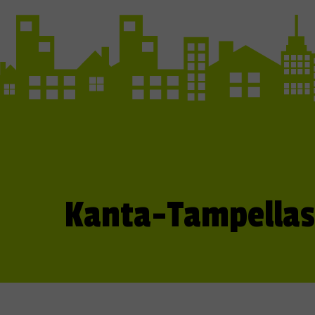
Kanta-Tampellas