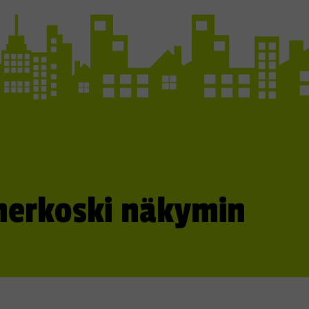
merkoski näkymin