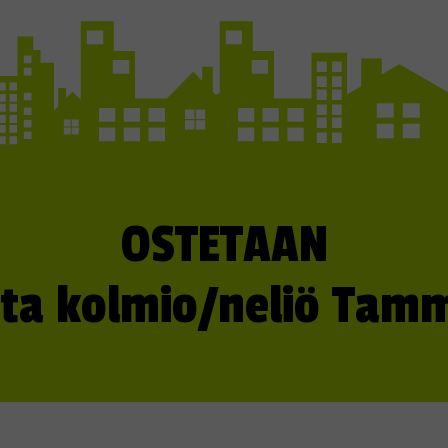
OSTETAAN
ta kolmio/neliö Tam