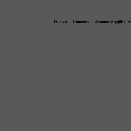
Etusivu
Hinnasto
Asunnon myyjälle