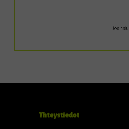
Jos halua
Yhteystiedot