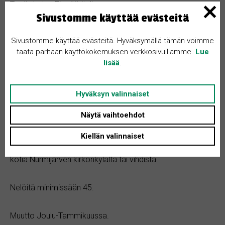
Tontin koko: Ei määritelty
Sivustomme käyttää evästeitä
Asunnon tyyppi: Kerrostalo
Huoneita + K: 2
Sivustomme käyttää evästeitä. Hyväksymällä tämän voimme
taata parhaan käyttökokemuksen verkkosivuillamme.
Lue
lisää
.
Hyväksyn valinnaiset
Kohteen kuvaus
Näytä vaihtoehdot
Kiellän valinnaiset
Äiti ja lapsi etsii 2 hengen perheelle sopivaa ja rauhallista
kotia Nurmijärven kirkonkylältä tai vihdistä.
Nelöitä minimissään 45.
Muutto Joulu-Tammikuussa.