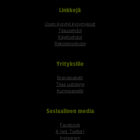
Linkkejä
Usein kysytyt kysymykset
Tilausehdot
Käyttöehdot
Rekisteriseloste
Yrityksille
Brändipaketti
Tilaa uutiskirje
Kumppaneille
Sosiaalinen media
Facebook
X (ent. Twitter)
Instagram