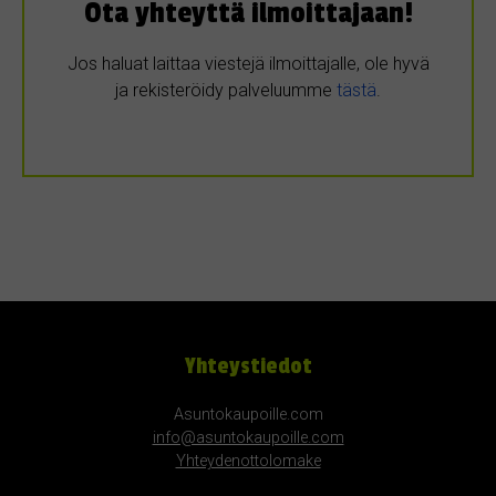
Ota yhteyttä ilmoittajaan!
Jos haluat laittaa viestejä ilmoittajalle, ole hyvä
ja rekisteröidy palveluumme
tästä
.
Yhteystiedot
Asuntokaupoille.com
info@asuntokaupoille.com
Yhteydenottolomake