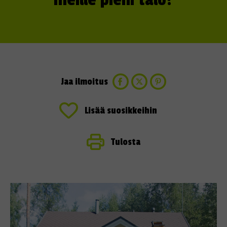
meille pieni talo?
Jaa ilmoitus
Lisää suosikkeihin
Tulosta