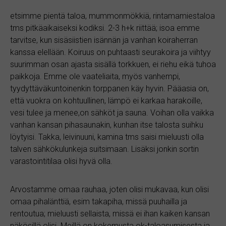
etsimme pientä taloa, mummonmökkiä, rintamamiestaloa
tms pitkäaikaiseksi kodiksi. 2-3 h+k riittää; isoa emme
tarvitse, kun sisäsiistien isännän ja vanhan koiraherran
kanssa elellään. Koiruus on puhtaasti seurakoira ja viihtyy
suurimman osan ajasta sisällä torkkuen, ei riehu eikä tuhoa
paikkoja. Emme ole vaateliaita, myös vanhempi,
tyydyttäväkuntoinenkin torppanen käy hyvin. Pääasia on,
että vuokra on kohtuullinen, lämpö ei karkaa harakoille,
vesi tulee ja menee,on sähköt ja sauna. Voihan olla vaikka
vanhan kansan pihasaunakin, kunhan itse talosta suihku
löytyisi. Takka, leivinuuni, kamina tms saisi mieluusti olla
talven sähkökulunkeja suitsimaan. Lisäksi jonkin sortin
varastointitilaa olisi hyvä olla.
Arvostamme omaa rauhaa, joten olisi mukavaa, kun olisi
omaa pihalänttiä, esim takapiha, missä puuhailla ja
rentoutua; mieluusti sellaista, missä ei ihan kaiken kansan
näkösillä olisi. Meillä on kokemusta ok-taloasumisesta ja