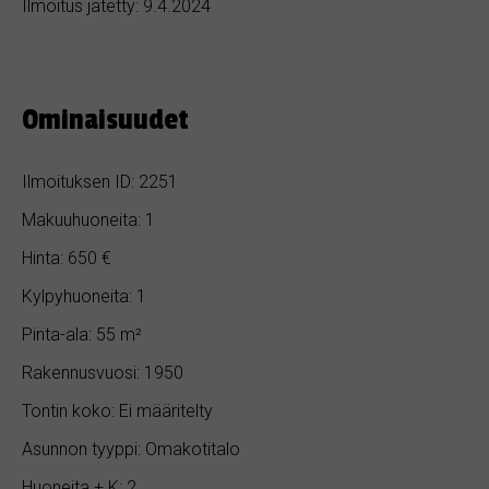
Ilmoitus jätetty: 9.4.2024
Ominaisuudet
Ilmoituksen ID: 2251
Makuuhuoneita: 1
Hinta: 650 €
Kylpyhuoneita: 1
Pinta-ala: 55 m²
Rakennusvuosi: 1950
Tontin koko: Ei määritelty
Asunnon tyyppi: Omakotitalo
Huoneita + K: 2