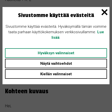
Sivustomme käyttää evästeitä
Puulämmitys
Sivustomme käyttää evästeitä. Hyväksymällä tämän voimme
Sauna
taata parhaan käyttökokemuksen verkkosivuillamme.
Lue
lisää
.
Sähkölämmitys
Takka
Hyväksyn valinnaiset
Ulkovarasto
Näytä vaihtoehdot
Varasto
Kiellän valinnaiset
Kohteen kuvaus
Hei,