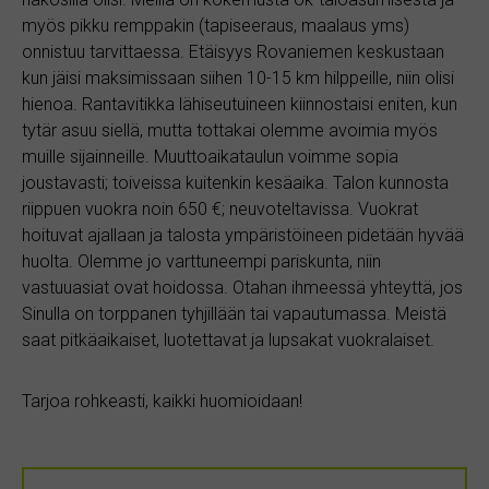
myös pikku remppakin (tapiseeraus, maalaus yms)
onnistuu tarvittaessa. Etäisyys Rovaniemen keskustaan
kun jäisi maksimissaan siihen 10-15 km hilppeille, niin olisi
hienoa. Rantavitikka lähiseutuineen kiinnostaisi eniten, kun
tytär asuu siellä, mutta tottakai olemme avoimia myös
muille sijainneille. Muuttoaikataulun voimme sopia
joustavasti; toiveissa kuitenkin kesäaika. Talon kunnosta
riippuen vuokra noin 650 €; neuvoteltavissa. Vuokrat
hoituvat ajallaan ja talosta ympäristöineen pidetään hyvää
huolta. Olemme jo varttuneempi pariskunta, niin
vastuuasiat ovat hoidossa. Otahan ihmeessä yhteyttä, jos
Sinulla on torppanen tyhjillään tai vapautumassa. Meistä
saat pitkäaikaiset, luotettavat ja lupsakat vuokralaiset.
Tarjoa rohkeasti, kaikki huomioidaan!