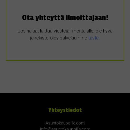
Ota yhteyttä ilmoittajaan!
Jos haluat laittaa viestejä ilmoittajalle, ole hyvä
ja rekisteröidy palveluumme
tästä
.
Yhteystiedot
Asuntokaupoille.com
info@asuntokaupoille.com