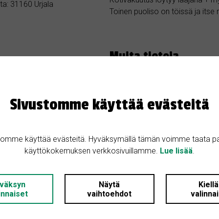
ta: 31160 Urjala
Toinen puoliso on töissä ja itse
Muita tietoja
Haemme siis itse jos löytyisi jo
: 3
Sivustomme käyttää evästeitä
 1
: 1900
tomme käyttää evästeitä. Hyväksymällä tämän voimme taata p
käyttökokemuksen verkkosivuillamme.
Lue lisää
.
i: Omakotitalo
väksyn
Näytä
Kiell
innaiset
vaihtoehdot
valinna
tys