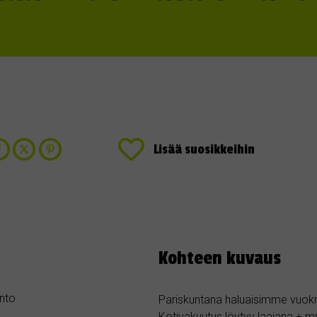
Lisää suosikkeihin
Kohteen kuvaus
nto
Pariskuntana haluaisimme vuokra
Kotivakuutus löytyy laajana + m