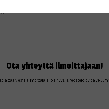
to
tys
Ota yhteyttä ilmoittajaan!
t laittaa viestejä ilmoittajalle, ole hyvä ja rekisteröidy palvelu