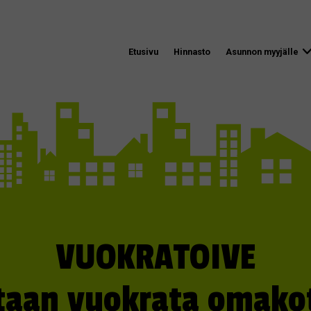
Etusivu
Hinnasto
Asunnon myyjälle
VUOKRATOIVE
taan vuokrata omakot