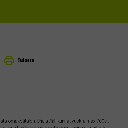
Tulosta
ta omakotitalon, Urjala /lähikunnat vuokra max 700e .
yös aina hoidamme vuokrat ja muut , siinä ei murhetta .