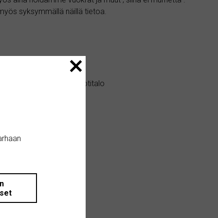
 myös syksymmällä näillä tietoa.
ltain vuokrattavaksi omakotitalo
arhaan
än
iset