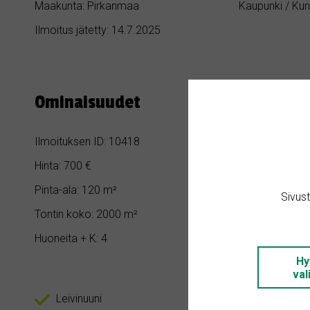
Maakunta: Pirkanmaa
Kaupunki / Kun
Ilmoitus jätetty: 14.7.2025
Ominaisuudet
Ilmoituksen ID: 10418
Makuuhuoneita
Hinta: 700 €
Kylpyhuoneita:
Pinta-ala: 120 m²
Rakennusvuosi
Sivus
Tontin koko: 2000 m²
Asunnon tyypp
Huoneita + K: 4
Hy
val
Leivinuuni
Puulämmi