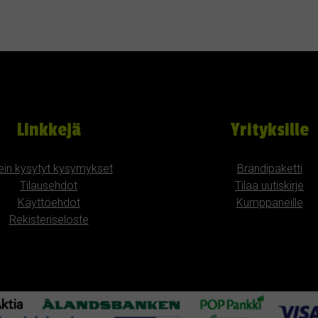
Linkkejä
Yrityksille
ein kysytyt kysymykset
Brändipaketti
Tilausehdot
Tilaa uutiskirje
Käyttöehdot
Kumppaneille
Rekisteriseloste