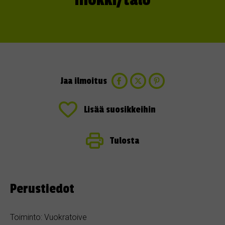
mökki/talo
Jaa ilmoitus
Lisää suosikkeihin
Tulosta
Perustiedot
Toiminto: Vuokratoive