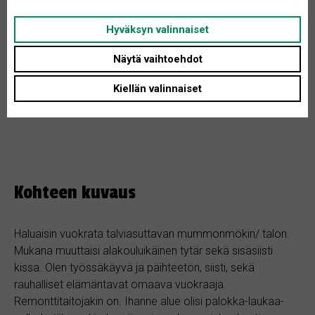
Rakennusvuosi: 1950
Hyväksyn valinnaiset
Tontin koko: Ei määritelty
Asunnon tyyppi: Huvila
Näytä vaihtoehdot
Huoneita + K: 3
Kiellän valinnaiset
Kohteen kuvaus
Haluaisin vuokrata talviasuttavan mummonmökin/ talon.
Mukana muuttaisi alakouluikäinen tytär sekä sisäsiisti
kissa. Olen työssäkäyvä ja päihteetön, siisti, sekä
rauhalliset elämäntavat omaava vuokraaja.
Remonttitaitojakin on. Ihanne alue olisi palokka-laukaa-