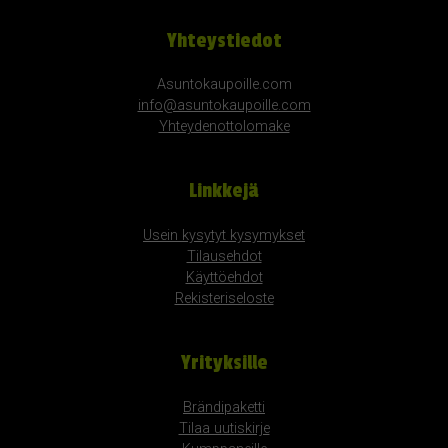
Yhteystiedot
Asuntokaupoille.com
info@asuntokaupoille.com
Yhteydenottolomake
Linkkejä
Usein kysytyt kysymykset
Tilausehdot
Käyttöehdot
Rekisteriseloste
Yrityksille
Brändipaketti
Tilaa uutiskirje