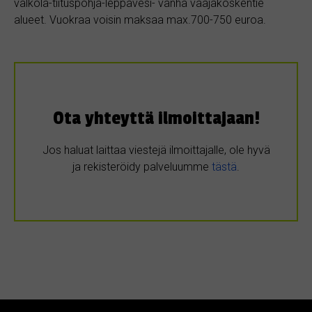
valkola-tiituspohja-leppävesi- vanha vaajakoskentie
alueet. Vuokraa voisin maksaa max.700-750 euroa.
Ota yhteyttä ilmoittajaan!
Jos haluat laittaa viestejä ilmoittajalle, ole hyvä
ja rekisteröidy palveluumme
tästä
.