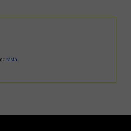
umme
tästä
.