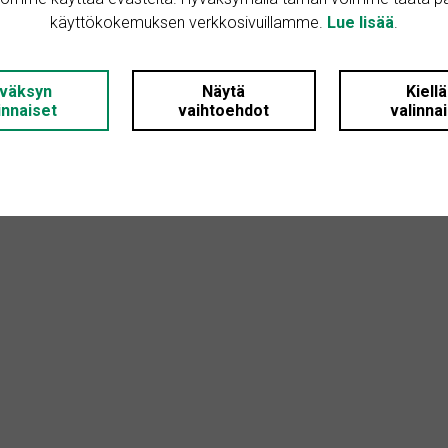
käyttökokemuksen verkkosivuillamme.
Lue lisää
.
: 3
väksyn
Näytä
Kiell
innaiset
vaihtoehdot
valinna
 2
 Ei määritelty
i: Omakotitalo