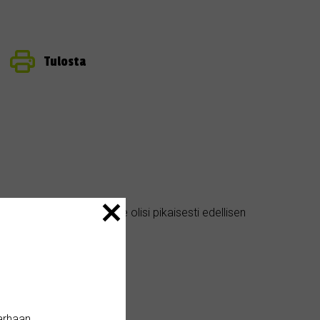
Tulosta
eella omakotitalo. Tarve olisi pikaisesti edellisen
elelläni viesteillä lisää.
arhaan