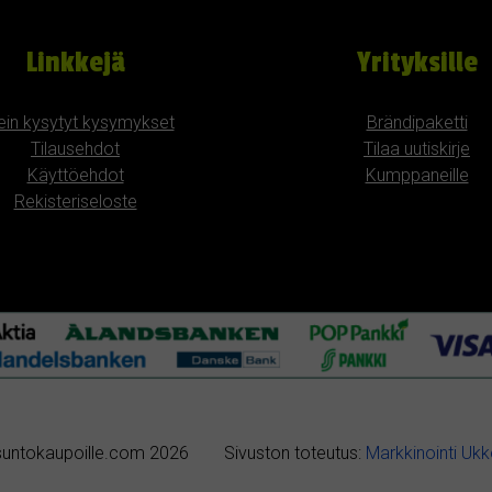
Linkkejä
Yrityksille
ein kysytyt kysymykset
Brändipaketti
Tilausehdot
Tilaa uutiskirje
Käyttöehdot
Kumppaneille
Rekisteriseloste
untokaupoille.com 2026
Sivuston toteutus:
Markkinointi Uk