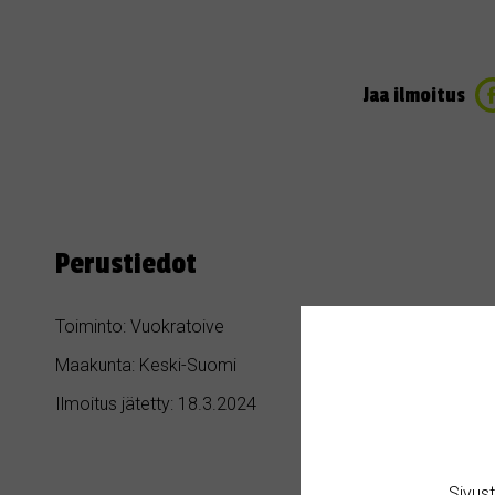
Jaa ilmoitus
Perustiedot
Toiminto: Vuokratoive
Kategoria: Asu
Maakunta: Keski-Suomi
Kaupunki / Kun
Ilmoitus jätetty: 18.3.2024
Sivus