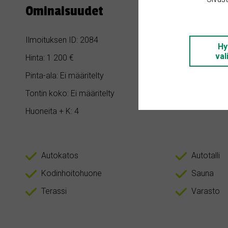
Ominaisuudet
Ilmoituksen ID: 2084
Makuuhuoneita
Hy
val
Hinta: 1 200 €
Kylpyhuoneita:
Pinta-ala: Ei määritelty
Rakennusvuosi:
Tontin koko: Ei määritelty
Asunnon tyypp
Huoneita + K: 4
Autokatos
Autotalli
Kodinhoitohuone
Sauna
Terassi
Varasto