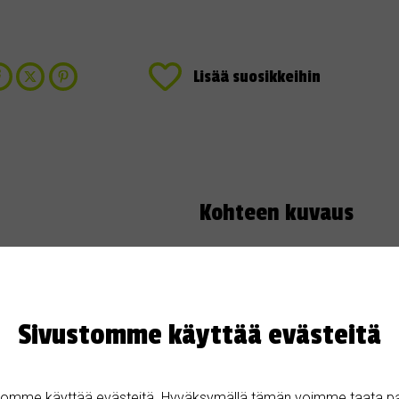
Lisää suosikkeihin
Kohteen kuvaus
nto
Halutaan vuokrata Jyväskylän alu
asunnon myynnin vuoksi. Kerron mi
ta: Jyväskylä
Sivustomme käyttää evästeitä
tomme käyttää evästeitä. Hyväksymällä tämän voimme taata p