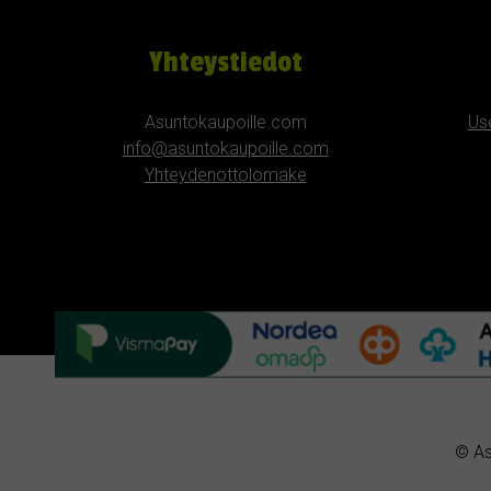
Yhteystiedot
Asuntokaupoille.com
Us
info@asuntokaupoille.com
Yhteydenottolomake
© As