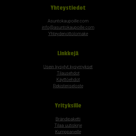
Yhteystiedot
Asuntokaupoille.com
info@asuntokaupoille.com
Yhteydenottolomake
Linkkejä
Usein kysytyt kysymykset
Tilausehdot
Käyttöehdot
Rekisteriseloste
Yrityksille
Brändipaketti
Tilaa uutiskirje
Kumppaneille