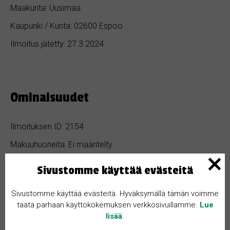
Maakunta: Uusimaa
Kaupunki / Kunta: 02600 Espoo
Ilmoitus jätetty: 27.3.2024
Ominaisuudet
Ilmoituksen ID: 2154
Makuuhuoneita: Ei määritelty
Hinta: 1 300 €
Sivustomme käyttää evästeitä
Kylpyhuoneita: 2
Sivustomme käyttää evästeitä. Hyväksymällä tämän voimme
Pinta-ala: Ei määritelty
taata parhaan käyttökokemuksen verkkosivuillamme.
Lue
lisää
.
Rakennusvuosi: 2000