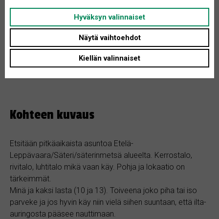
Tontin koko: Ei määritelty
Hyväksyn valinnaiset
Asunnon tyyppi: Kerrostalo
Näytä vaihtoehdot
Huoneita + K: 4
Kiellän valinnaiset
Kohteen kuvaus
Etsitään pitkäaikaista asuntoa Etelä-
Leppävaara/Säteri/säterinmetsä alueelta. Kerrostalo,
rivitalo, luhtitalo mikä vaan käy. Pohja ja lokaatio on
tärkeimmät.
Minä ja kaksi lasta (10 ja 13). Toiveena joko piha tai iso
parveke ja jos hyvin käy niin vielä siihen suuntaan, että ilta-
auringosta pääsee nauttimaan.