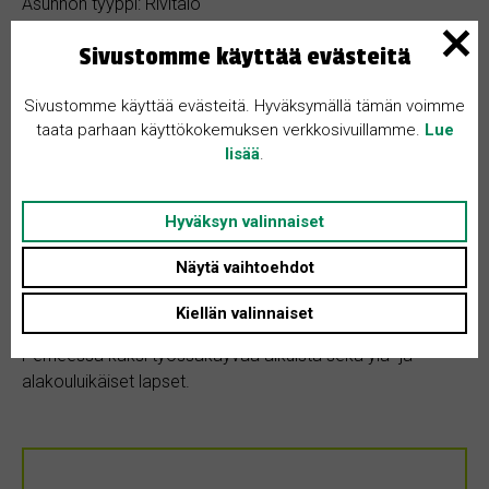
Asunnon tyyppi: Rivitalo
Huoneita + K: 4
Sivustomme käyttää evästeitä
Sivustomme käyttää evästeitä. Hyväksymällä tämän voimme
taata parhaan käyttökokemuksen verkkosivuillamme.
Lue
lisää
.
Kohteen kuvaus
Hyväksyn valinnaiset
Näytä vaihtoehdot
Nelihenkinen perhe etsii rivitaloneliötä tai isoa kolmiota
Kuopiosta alueilta Jynkkä, Särkilahti, Levänen, Lippumäki,
Kiellän valinnaiset
Särkiniemi, Petonen.
Perheessä kaksi työssäkäyvää aikuista sekä ylä- ja
alakouluikäiset lapset.