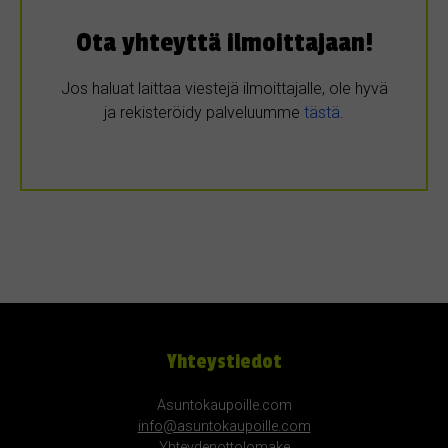
Ota yhteyttä ilmoittajaan!
Jos haluat laittaa viestejä ilmoittajalle, ole hyvä
ja rekisteröidy palveluumme
tästä
.
Yhteystiedot
Asuntokaupoille.com
info@asuntokaupoille.com
Yhteydenottolomake