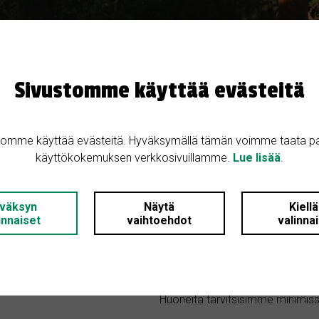
Sivustomme käyttää evästeitä
tomme käyttää evästeitä. Hyväksymällä tämän voimme taata p
Kohteen kuvaus
käyttökokemuksen verkkosivuillamme.
Lue lisää
.
nto
Etsitään neljän hengen perheelle
väksyn
Näytä
Kiell
innaiset
vaihtoehdot
valinna
ta: 17200 Asikkala
Olemme valmiina tekemään pientä
sopivaksi. Suurilta remonteilta
Huoneita tarvitsisimme minimissä