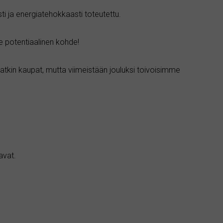
ti ja energiatehokkaasti toteutettu.
lle potentiaalinen kohde!
kin kaupat, mutta viimeistään jouluksi toivoisimme
avat.