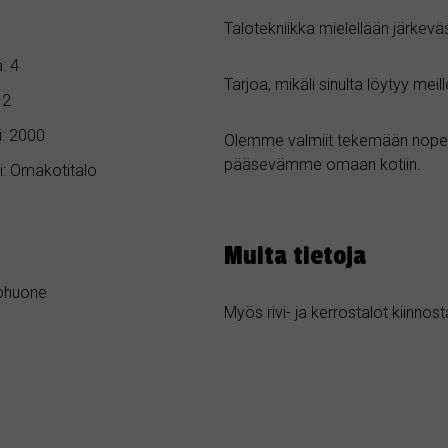
Talotekniikka mielellään järkeväs
: 4
Tarjoa, mikäli sinulta löytyy mei
 2
: 2000
Olemme valmiit tekemään nopeat
pääsevämme omaan kotiin.
i: Omakotitalo
Muita tietoja
ohuone
Myös rivi- ja kerrostalot kiinnost