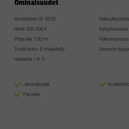
Ominaisuudet
Ilmoituksen ID: 5020
Makuuhuoneita
Hinta: 350 000 €
Kylpyhuoneita:
Pinta-ala: 120 m²
Rakennusvuosi
Tontin koko: Ei määritelty
Asunnon tyypp
Huoneita + K: 5
Järvinäköala
Kodinhoit
Parveke