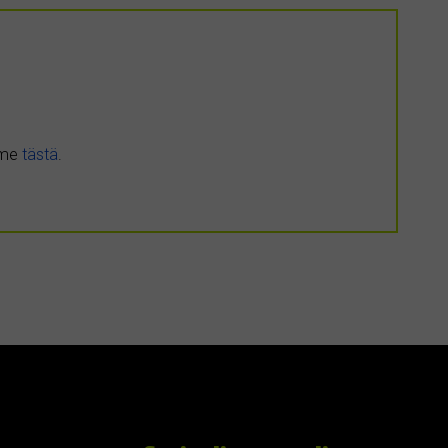
umme
tästä
.