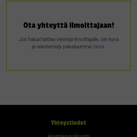
Ota yhteyttä ilmoittajaan!
Jos haluat laittaa viestejä ilmoittajalle, ole hyvä
ja rekisteröidy palveluumme
tästä
.
Yhteystiedot
Asuntokaupoille.com