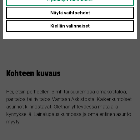
Tontin koko: Ei määritelty
Näytä vaihtoehdot
Asunnon tyyppi: Omakotitalo
Huoneita + K: 4
Kiellän valinnaiset
Kohteen kuvaus
Hei, etsin perheelleni 3 mh tai suurempaa omakotitaloa,
paritaloa tai rivitaloa Vantaan Askistosta. Kaikenkuntoiset
asunnot kiinnostavat. Olethan yhteydessä matalalla
kynnyksellä. Lainalupaus kunnossa ja oma entinen asunto
myyty.