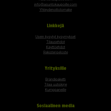
info@asuntokaupoille.com
Yhteydenottolomake
Linkkejä
Usein kysytyt kysymykset
Tilausehdot
Käyttöehdot
Rekisteriseloste
Yrityksille
Brändipaketti
Tilaa uutiskirje
Kumppaneille
Sosiaalinen media