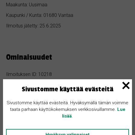
Maakunta: Uusimaa
Kaupunki / Kunta: 01680 Vantaa
Ilmoitus jätetty: 25.6.2025
Ominaisuudet
Ilmoituksen ID: 10218
Makuuhuoneita: Ei määritelty
Sivustomme käyttää evästeitä
Hinta: 450 000 €
Sivustomme käyttää evästeitä. Hyväksymällä tämän voimme
Kylpyhuoneita: Ei määritelty
taata parhaan käyttökokemuksen verkkosivuillamme.
Lue
lisää
.
Pinta-ala: 80 m²
Rakennusvuosi: 1
Hyväksyn valinnaiset